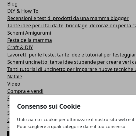
Blog
DIY & How To
Recensioni e test di prodotti da una mamma blogger
Tante idee per il fai da te, bricolage, decorazioni per la ca
Schemi Amigurumi
Festa della mamma
Craft & DIY
Lavoretti per le feste: tante idee e tutorial per festeggiar
Schemi uncinetto: tante idee stupende per creare veri c
Tanti tutorial di uncinetto per imparare nuove tecniche u
Natale
Video
Compra e vendi
Pasqua
Consenso sui Cookie
Befana
Schemi uncinetto per bambini: tante idee sfiziose per i p
Utilizziamo i cookie per ottimizzare il nostro sito web e il
Carnevale
Puoi scegliere a quali categorie dare il tuo consenso.
Halloween
ARTICOLI POPOLARI