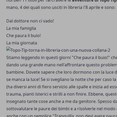
noi ben 11 titoli per farci avere le
avventure di Topo Tip
mano, 4 dei quali sono usciti in libreria l'8 aprile e sono:
Dal dottore non ci vado!
La mia famiglia
Che paura il buio!
La mia giornata
Stiamo leggendo in questi giorni "Che paura il buio!" ch
dando una grande mano nell'affrontare questo problem
bambine. Dovete sapere che loro dormono con la luce d
se manca la luce! Se si svegliano la notte che per caso l
(ha diversi anni di fiero servizio alle spalle e inizia ad es
trauma, pianti isterici e strilli a non finire. Ebbene, quest
insegnato tante cose anche a me da genitore. Spesso da
sottovalutare le paure dei bimbi e a risolverle nel modo
anche con un semplice "Tranquilla, non devi avere paura"