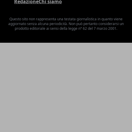
Redazione
Chi siamo
Questo sito non rappresenta una testata giornalistica in quanto viene
aggiornato senza alcuna periodicità. Non può pertanto considerarsi un
prodotto editoriale ai sensi della legge n° 62 del 7 marzo 2001.