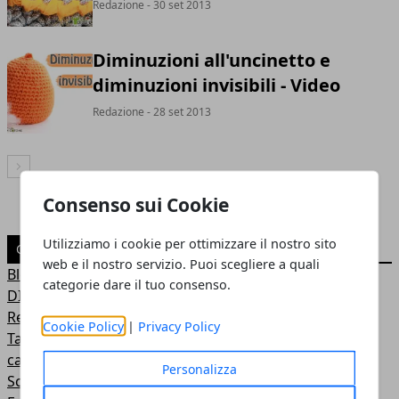
Redazione
- 30 set 2013
Diminuzioni all'uncinetto e
diminuzioni invisibili - Video
Redazione
- 28 set 2013
Articolo Successivo
Consenso sui Cookie
Utilizziamo i cookie per ottimizzare il nostro sito
CATEGORIE
web e il nostro servizio. Puoi scegliere a quali
Blog
categorie dare il tuo consenso.
DIY & How To
Recensioni e test di prodotti da una mamma blogger
Cookie Policy
|
Privacy Policy
Tante idee per il fai da te, bricolage, decorazioni per la
casa...
Personalizza
Schemi Amigurumi