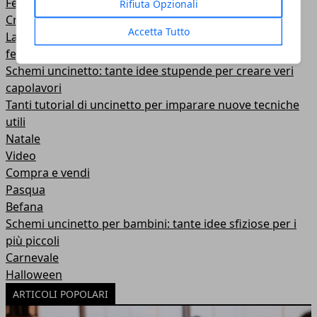
Festa della mamma
Rifiuta Opzionali
Craft & DIY
Accetta Tutto
Lavoretti per le feste: tante idee e tutorial per
festeggiare in allegria
Schemi uncinetto: tante idee stupende per creare veri
capolavori
Tanti tutorial di uncinetto per imparare nuove tecniche
utili
Natale
Video
Compra e vendi
Pasqua
Befana
Schemi uncinetto per bambini: tante idee sfiziose per i
più piccoli
Carnevale
Halloween
ARTICOLI POPOLARI