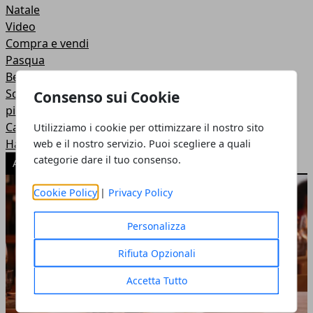
Natale
Video
Compra e vendi
Pasqua
Befana
Schemi uncinetto per bambini: tante idee sfiziose per i
Consenso sui Cookie
più piccoli
Carnevale
Utilizziamo i cookie per ottimizzare il nostro sito
Halloween
web e il nostro servizio. Puoi scegliere a quali
categorie dare il tuo consenso.
ARTICOLI POPOLARI
Cookie Policy
|
Privacy Policy
Personalizza
Rifiuta Opzionali
Accetta Tutto