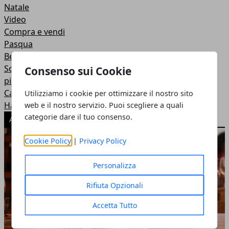
Natale
Video
Compra e vendi
Pasqua
Befana
Schemi uncinetto per bambini: tante idee sfiziose per i
Consenso sui Cookie
più piccoli
Carnevale
Utilizziamo i cookie per ottimizzare il nostro sito
Halloween
web e il nostro servizio. Puoi scegliere a quali
categorie dare il tuo consenso.
ARTICOLI POPOLARI
Cookie Policy
|
Privacy Policy
Personalizza
Rifiuta Opzionali
Accetta Tutto