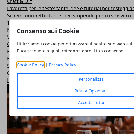
Craft & DIY
Lavoretti per le feste: tante idee e tutorial per festeggiar
Schemi uncinetto: tante idee stupende per creare veri c
Tanti tutorial di uncinetto per imparare nuove tecniche u
Consenso sui Cookie
Natale
Video
Utilizziamo i cookie per ottimizzare il nostro sito web e il
Compra e vendi
Puoi scegliere a quali categorie dare il tuo consenso.
Pasqua
Befana
Cookie Policy
|
Privacy Policy
Schemi uncinetto per bambini: tante idee sfiziose per i p
Carnevale
Personalizza
Halloween
ARTICOLI POPOLARI
Rifiuta Opzionali
Accetta Tutto