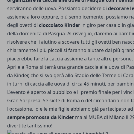
organizzare la caccia alle uova di Pasqua con i bambi
serviranno delle uova. Possiamo decidere di
decorare l
assieme a loro oppure, più semplicemente, possiamo n
degli ovetti di
cioccolato Kinder
in giro per casa o in gi
della domenica di Pasqua. Al risveglio, daremo ai bambini
risolvere che li aiutino a scovare tutti gli ovetti ben nas
chiaramente i più piccoli si faranno aiutare dai più grand
piacerebbe fare la caccia assieme a tante altre persone, v
Aprile a Roma si terrà una grande caccia alle uova di P
da
Kinder
, che si svolgerà allo Stadio delle Terme di Carac
in turni di caccia alle uova di circa 45 minuti, per bambin
L'evento è aperto al pubblico e il premio finale per i vinci
Gran Sorpresa. Se siete di Roma o del circondario non f
l'occasione, io e le mie figlie abbiamo già partecipato a
sempre promossa da Kinder
ma al MUBA di Milano il 29
divertite tantissimo!