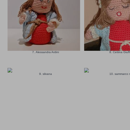
7. Alessandra Ardini
8. Cettina Giuf
9. silvana
10. sammarco 