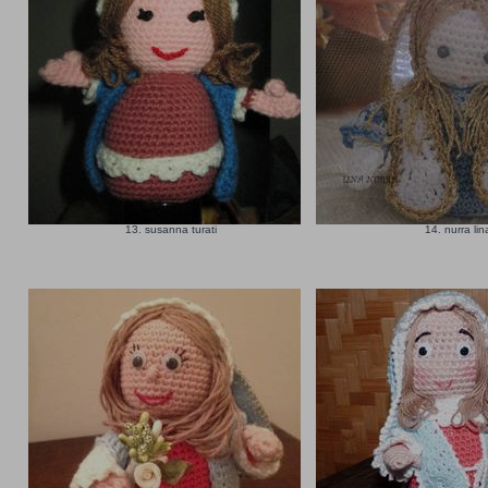
13. susanna turati
14. nurra li