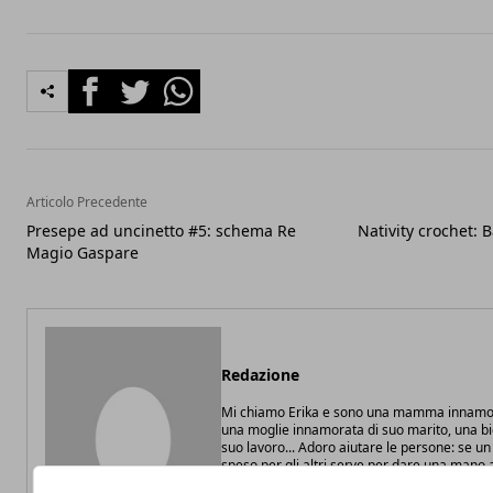
Facebook
Twitter
Whatsapp
Articolo Precedente
Presepe ad uncinetto #5: schema Re
Nativity crochet: B
Magio Gaspare
Redazione
Mi chiamo Erika e sono una mamma innamor
una moglie innamorata di suo marito, una b
suo lavoro... Adoro aiutare le persone: se u
speso per gli altri serve per dare una mano
persona, penso ne sia valsa la pena.