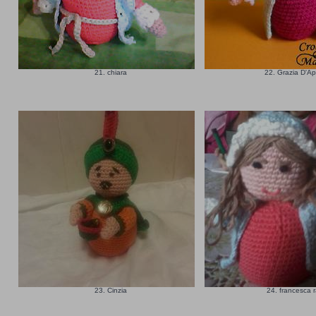
21. chiara
22. Grazia D'Ap
23. Cinzia
24. francesca 