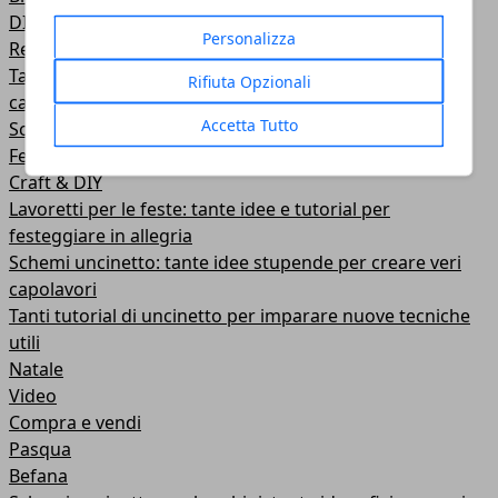
DIY & How To
Personalizza
Recensioni e test di prodotti da una mamma blogger
Tante idee per il fai da te, bricolage, decorazioni per la
Rifiuta Opzionali
casa...
Accetta Tutto
Schemi Amigurumi
Festa della mamma
Craft & DIY
Lavoretti per le feste: tante idee e tutorial per
festeggiare in allegria
Schemi uncinetto: tante idee stupende per creare veri
capolavori
Tanti tutorial di uncinetto per imparare nuove tecniche
utili
Natale
Video
Compra e vendi
Pasqua
Befana