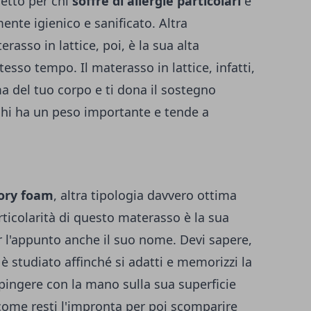
fetto per chi
soffre di allergie particolari
e
ente igienico e sanificato.
Altra
rasso in lattice, poi, è la sua alta
stesso tempo.
Il materasso in lattice, infatti,
a del tuo corpo e ti dona il sostegno
 chi ha un peso importante e tende a
ry foam
, altra tipologia davvero ottima
rticolarità di questo materasso è la sua
er l'appunto anche il suo nome.
Devi sapere,
è studiato affinché si adatti e memorizzi la
spingere con la mano sulla sua superficie
i come resti l'impronta per poi scomparire