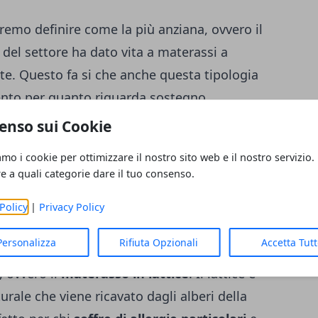
remo definire come la più anziana, ovvero il
 del settore ha dato vita a materassi a
e. Questo fa si che anche questa tipologia
nto per quanto riguarda sostegno,
.
Il materasso a molle è indicato per una
enso sui Cookie
rticolari
ed una un peso al di sotto dei
amo i cookie per ottimizzare il nostro sito web e il nostro servizio.
logia meno performante sotto diversi punti
re a quali categorie dare il tuo consenso.
Policy
|
Privacy Policy
Personalizza
Rifiuta Opzionali
Accetta Tut
lle, lattice o memory ecco che è arrivato il
 ovvero il
materasso in lattice
.
Il lattice è
ale che viene ricavato dagli alberi della