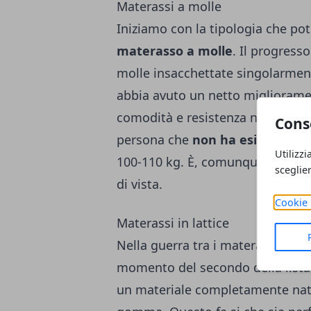
Materassi a molle
Iniziamo con la tipologia che pot
materasso a molle
.
Il progresso
molle insacchettate singolarment
abbia avuto un netto migliorame
comodità e resistenza nel tempo
Cons
persona che
non ha esigenze pa
Utilizzi
100-110 kg.
È, comunque, la tipo
sceglie
di vista.
Cookie 
Materassi in lattice
Nella guerra tra i materassi a mo
momento del secondo della lista,
un materiale completamente natur