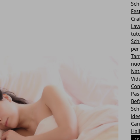
Sch
Fes
Cra
Lavo
tuto
Sch
per
Tan
nuo
Nat
Vid
Com
Pas
Bef
Sch
idee
Car
Hal
AR