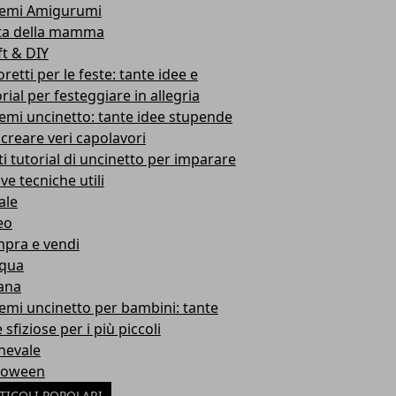
emi Amigurumi
ta della mamma
ft & DIY
retti per le feste: tante idee e
rial per festeggiare in allegria
emi uncinetto: tante idee stupende
 creare veri capolavori
ti tutorial di uncinetto per imparare
ve tecniche utili
ale
eo
pra e vendi
qua
ana
emi uncinetto per bambini: tante
 sfiziose per i più piccoli
nevale
loween
TICOLI POPOLARI