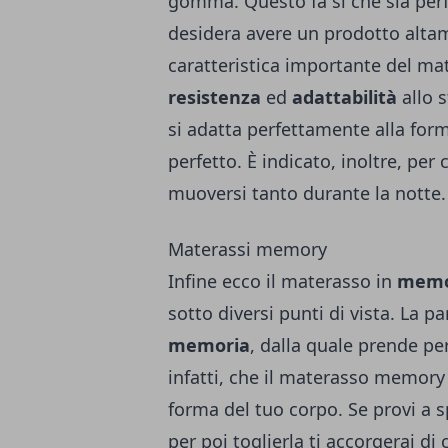
gomma.
Questo fa si che sia per
desidera avere un prodotto altam
caratteristica importante del mate
resistenza
ed
adattabilità
allo 
si adatta perfettamente alla form
perfetto.
È indicato, inoltre, per
muoversi tanto durante la notte.
Materassi memory
Infine ecco il materasso in
memo
sotto diversi punti di vista.
La pa
memoria
, dalla quale prende p
infatti, che il materasso memory 
forma del tuo corpo.
Se provi a 
per poi toglierla ti accorgerai d