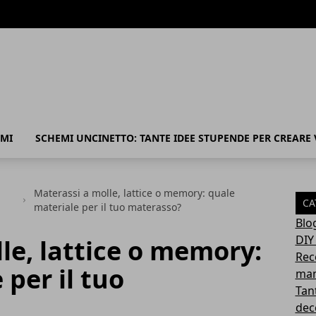
MI
SCHEMI UNCINETTO: TANTE IDEE STUPENDE PER CREARE
Materassi a molle, lattice o memory: quale
CA
materiale per il tuo materasso?
Blo
DIY
le, lattice o memory:
Rec
 per il tuo
mam
Tant
deco