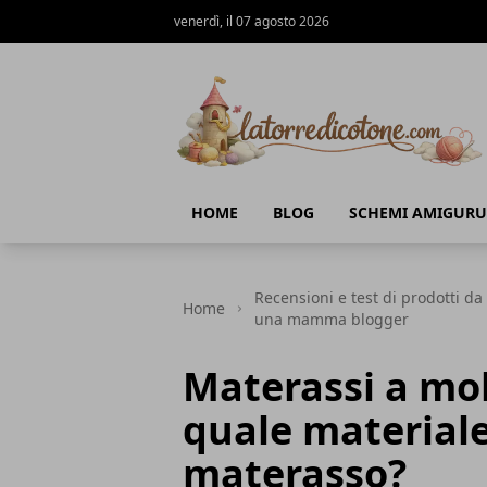
venerdì, il 07 agosto 2026
La Torre di Cotone
HOME
BLOG
SCHEMI AMIGURU
Recensioni e test di prodotti da
Home
una mamma blogger
Materassi a mol
quale materiale
materasso?