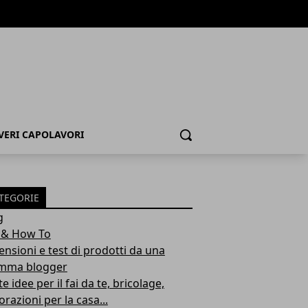
 VERI CAPOLAVORI
Cerca
TEGORIE
g
 & How To
ensioni e test di prodotti da una
ma blogger
e idee per il fai da te, bricolage,
razioni per la casa...