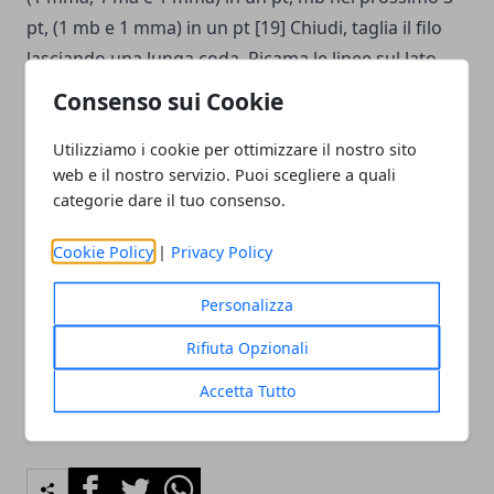
pt, (1 mb e 1 mma) in un pt [19] Chiudi, taglia il filo
lasciando una lunga coda. Ricama le linee sul lato
interno dall'angolo superiore a quello inferiore.
Consenso sui Cookie
Chiudi e nascondi le estremità interne. Cuci ali al
Utilizziamo i cookie per ottimizzare il nostro sito
corpo.
web e il nostro servizio. Puoi scegliere a quali
Per ogni domanda o dubbio potete scrivere nei
categorie dare il tuo consenso.
commenti, sarò lieta di aiutarvi a realizzare i vostri piccoli
pipistrelli.
Lo schema è stato ideato da
Amigurumi
Cookie Policy
|
Privacy Policy
Today
. Buon lavoro!
Fonte: amigurumi.today/crochet-bat-amigurumi-
Personalizza
pattern/
Rifiuta Opzionali
Accetta Tutto
Facebook
Twitter
Whatsapp