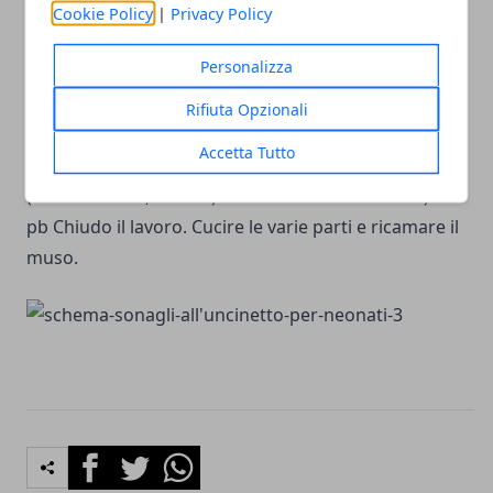
Cookie Policy
|
Privacy Policy
pb, 1 dim, 7 pb, 1 dim, 7 pb, 1 dim (22) 6) 22 pb (22)
Chiudere il lavoro
Personalizza
Orecchie (x2)
Rifiuta Opzionali
Colore blu notte 1) 2 cat, 6 mma nell'anello magico.
Accetta Tutto
Non chiudere. Girare il lavoro. Colore bianco 2) 2 cat,
(1 aum a mma, 1 mma) x 6 volte. Giro il lavoro. 3) 18
pb Chiudo il lavoro. Cucire le varie parti e ricamare il
muso.
Facebook
Twitter
Whatsapp