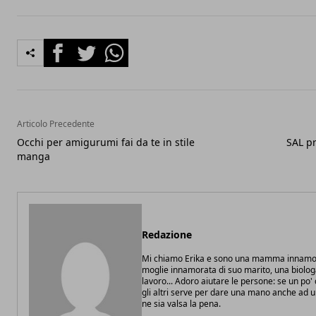
Facebook
Twitter
Whatsapp
Articolo Precedente
Occhi per amigurumi fai da te in stile
SAL pr
manga
Redazione
Mi chiamo Erika e sono una mamma innamor
moglie innamorata di suo marito, una biolo
lavoro... Adoro aiutare le persone: se un po
gli altri serve per dare una mano anche ad 
ne sia valsa la pena.