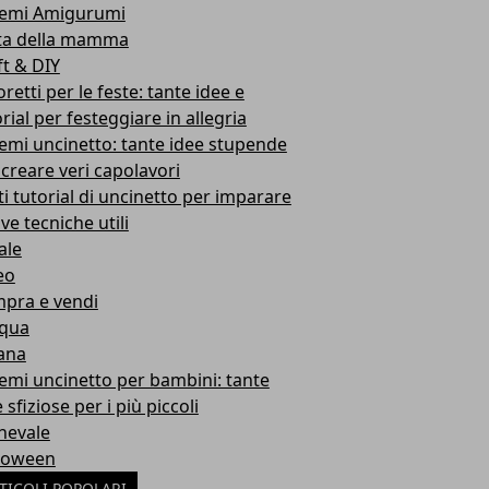
emi Amigurumi
ta della mamma
ft & DIY
retti per le feste: tante idee e
rial per festeggiare in allegria
emi uncinetto: tante idee stupende
 creare veri capolavori
ti tutorial di uncinetto per imparare
ve tecniche utili
ale
eo
pra e vendi
qua
ana
emi uncinetto per bambini: tante
 sfiziose per i più piccoli
nevale
loween
TICOLI POPOLARI