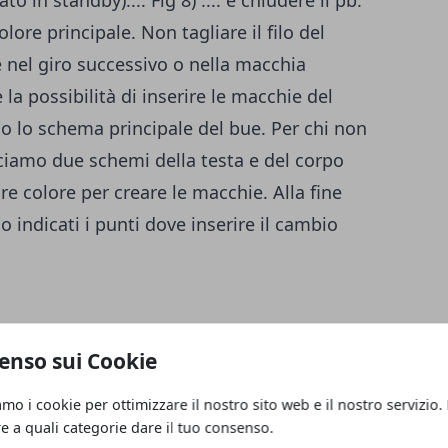
o in standby).... Fig 8) .... e chiudere il pb.
lore principale. Non tagliare il filo del
 nel giro successivo o nella macchia
la possibilità di inserire le macchie del
 lo schema principale del bue. Per chi non
sciamo due schemi della testa e del corpo
re colore per creare le macchie. Alla fine
o indicati i punti dove inserire il cambio
chiudendo i giri come spiegato nell’articolo
enso sui Cookie
 rosa, 7 cat, (lavorazione in ovale) inserire
amo i cookie per ottimizzare il nostro sito web e il nostro servizio.
 più vicina all’uncinetto e lavorare 5 pb, 3
re a quali categorie dare il tuo consenso.
lavorare sulle catenelle in tondo, 4 pb, 3