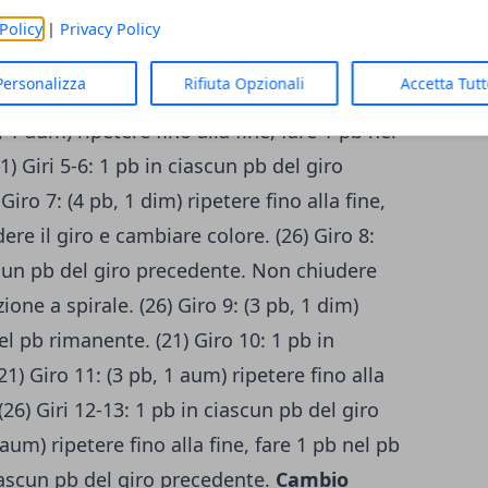
iro come spiegato sopra. (15) Giro 2: 5 pb,
Policy
|
Privacy Policy
 aum nei 3 pb successivi. Chiudere il giro.
Personalizza
Rifiuta Opzionali
Accetta Tut
 fino alla fine, fare 1 pb nel pb rimanente.
, 1 aum) ripetere fino alla fine, fare 1 pb nel
1) Giri 5-6: 1 pb in ciascun pb del giro
Giro 7: (4 pb, 1 dim) ripetere fino alla fine,
re il giro e cambiare colore. (26) Giro 8:
scun pb del giro precedente. Non chiudere
zione a spirale. (26) Giro 9: (3 pb, 1 dim)
nel pb rimanente. (21) Giro 10: 1 pb in
1) Giro 11: (3 pb, 1 aum) ripetere fino alla
(26) Giri 12-13: 1 pb in ciascun pb del giro
aum) ripetere fino alla fine, fare 1 pb nel pb
ciascun pb del giro precedente.
Cambio