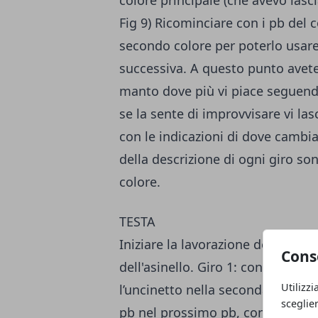
colore principale (che avevo lasciat
Fig 9) Ricominciare con i pb del co
secondo colore per poterlo usare
successiva. A questo punto avete 
manto dove più vi piace seguendo
se la sente di improvvisare vi la
con le indicazioni di dove cambia
della descrizione di ogni giro son
colore.
TESTA
Iniziare la lavorazione del muso 
Cons
dell'asinello. Giro 1: con il colore
Utilizzi
l’uncinetto nella seconda catenella
sceglie
pb nel prossimo pb, continuare a 