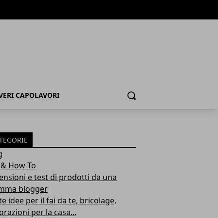
 VERI CAPOLAVORI
Cerca
TEGORIE
g
 & How To
ensioni e test di prodotti da una
ma blogger
e idee per il fai da te, bricolage,
razioni per la casa...