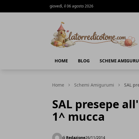
giovedì, il 06 agosto 2026
La Torre di Cotone
HOME
BLOG
SCHEMI AMIGURU
Home
Schemi Amigurumi
SAL pr
SAL presepe all
1^ mucca
di
Redazione
26/11/2014