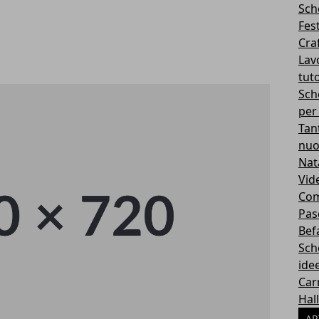
Sch
Fes
Cra
Lavo
tuto
Sch
per
Tan
nuo
Nat
Vid
Com
Pas
Bef
Sch
idee
Car
Hal
AR