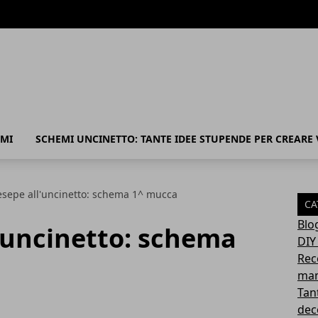
MI
SCHEMI UNCINETTO: TANTE IDEE STUPENDE PER CREARE
esepe all'uncinetto: schema 1^ mucca
CA
Blo
'uncinetto: schema
DIY
Rec
mam
Tant
deco