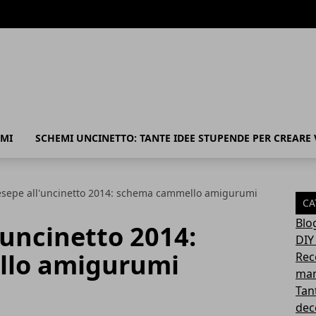
MI
SCHEMI UNCINETTO: TANTE IDEE STUPENDE PER CREARE
esepe all'uncinetto 2014: schema cammello amigurumi
CA
Blo
'uncinetto 2014:
DIY
lo amigurumi
Rec
mam
Tant
deco