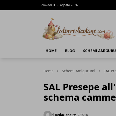
giovedì, il 06 agosto 2026
La Torre di Cotone
HOME
BLOG
SCHEMI AMIGURU
Home
Schemi Amigurumi
SAL Pr
SAL Presepe all
schema cammel
di
Redazione
19/12/2014