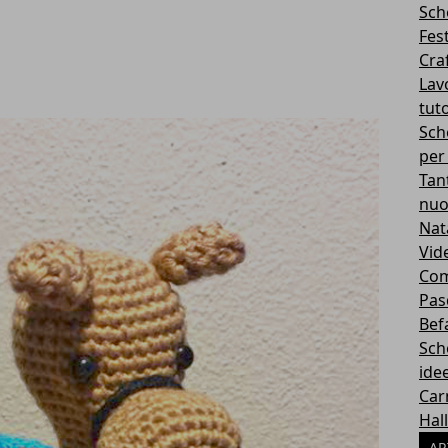
Sch
Fes
Cra
Lavo
tuto
Sch
per
Tan
nuo
Nat
Vid
Com
Pas
Bef
Sch
idee
Car
Hal
AR