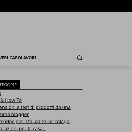
 VERI CAPOLAVORI
Cerca
TEGORIE
g
 & How To
ensioni e test di prodotti da una
ma blogger
e idee per il fai da te, bricolage,
razioni per la casa...