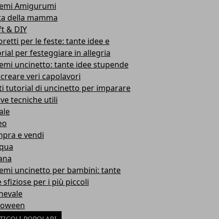
emi Amigurumi
ta della mamma
ft & DIY
retti per le feste: tante idee e
rial per festeggiare in allegria
emi uncinetto: tante idee stupende
 creare veri capolavori
ti tutorial di uncinetto per imparare
ve tecniche utili
ale
eo
pra e vendi
qua
ana
emi uncinetto per bambini: tante
 sfiziose per i più piccoli
nevale
loween
TICOLI POPOLARI