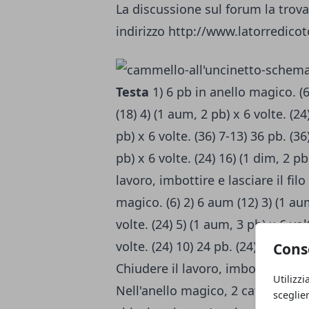
La discussione sul forum la trov
indirizzo http://www.latorredi
Testa
1) 6 pb in anello magico. (6)
(18) 4) (1 aum, 2 pb) x 6 volte. (24
pb) x 6 volte. (36) 7-13) 36 pb. (36
pb) x 6 volte. (24) 16) (1 dim, 2 pb
lavoro, imbottire e lasciare il fil
magico. (6) 2) 6 aum (12) 3) (1 aum
volte. (24) 5) (1 aum, 3 pb) x 6 vol
volte. (24) 10) 24 pb. (24) 11) (1 d
Cons
Chiudere il lavoro, imbottire, las
Utilizzi
Nell'anello magico, 2 cat, 6 pa den
sceglie