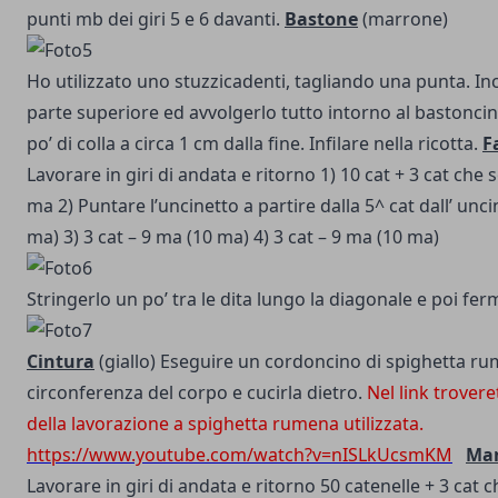
punti mb dei giri 5 e 6 davanti.
Bastone
(marrone)
Ho utilizzato uno stuzzicadenti, tagliando una punta.
Inc
parte superiore ed avvolgerlo tutto intorno al bastonci
po’ di colla a circa 1 cm dalla fine. Infilare nella ricotta.
F
Lavorare in giri di andata e ritorno
1) 10 cat + 3 cat che 
ma
2) Puntare l’uncinetto a partire dalla 5^ cat dall’ unc
ma)
3) 3 cat – 9 ma (10 ma)
4) 3 cat – 9 ma (10 ma)
Stringerlo un po’ tra le dita lungo la diagonale e poi fer
Cintura
(giallo)
Eseguire un cordoncino di spighetta ru
circonferenza del corpo e cucirla dietro.
Nel link trovere
della lavorazione a spighetta rumena utilizzata.
https://www.youtube.com/watch?v=nISLkUcsmKM
Man
Lavorare in giri di andata e ritorno
50 catenelle + 3 cat c