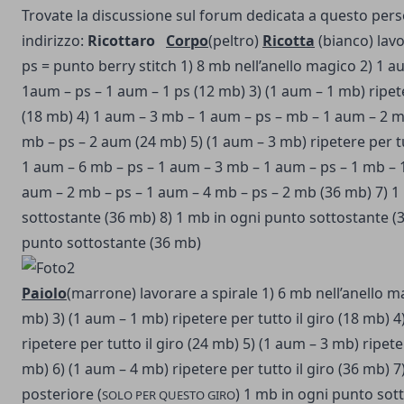
Trovate la discussione sul forum dedicata a questo per
indirizzo:
Ricottaro
Corpo
(peltro)
Ricotta
(bianco) lavo
ps = punto berry stitch
1) 8 mb nell’anello magico
2) 1 a
1aum – ps – 1 aum – 1 ps (12 mb)
3) (1 aum – 1 mb) ripete
(18 mb)
4) 1 aum – 3 mb – 1 aum – ps – mb – 1 aum – 2 m
mb – ps – 2 aum (24 mb)
5) (1 aum – 3 mb) ripetere per t
1 aum – 6 mb – ps – 1 aum – 3 mb – 1 aum – ps – 1 mb – 
aum – 2 mb – ps – 1 aum – 4 mb – ps – 2 mb (36 mb)
7) 1
sottostante (36 mb)
8) 1 mb in ogni punto sottostante (
punto sottostante (36 mb)
Paiolo
(marrone) lavorare a spirale
1) 6 mb nell’anello m
mb)
3) (1 aum – 1 mb) ripetere per tutto il giro (18 mb)
4
ripetere per tutto il giro (24 mb)
5) (1 aum – 3 mb) ripeter
mb)
6) (1 aum – 4 mb) ripetere per tutto il giro (36 mb)
7
posteriore (
) 1 mb in ogni punto sot
SOLO PER QUESTO GIRO