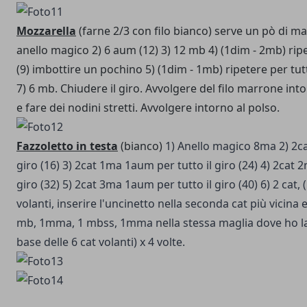
Mozzarella
(farne 2/3 con filo bianco) serve un pò di m
anello magico
2) 6 aum (12)
3) 12 mb
4) (1dim - 2mb) ripe
(9) imbottire un pochino
5) (1dim - 1mb) ripetere per tutt
7) 6 mb. Chiudere il giro.
Avvolgere del filo marrone int
e fare dei nodini stretti. Avvolgere intorno al polso.
Fazzoletto in testa
(bianco)
1) Anello magico 8ma
2) 2c
giro (16)
3) 2cat 1ma 1aum per tutto il giro (24)
4) 2cat 2
giro (32)
5) 2cat 3ma 1aum per tutto il giro (40)
6) 2 cat,
volanti, inserire l'uncinetto nella seconda cat più vicina 
mb, 1mma, 1 mbss, 1mma nella stessa maglia dove ho la
base delle 6 cat volanti) x 4 volte.