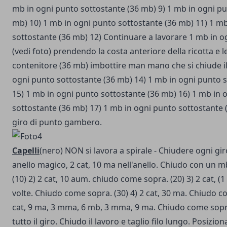
mb in ogni punto sottostante (36 mb)
9) 1 mb in ogni p
mb)
10) 1 mb in ogni punto sottostante (36 mb)
11) 1 m
sottostante (36 mb)
12) Continuare a lavorare 1 mb in o
(vedi foto) prendendo la costa anteriore della ricotta e l
contenitore (36 mb) imbottire man mano che si chiude il
ogni punto sottostante (36 mb)
14) 1 mb in ogni punto 
15) 1 mb in ogni punto sottostante (36 mb)
16) 1 mb in 
sottostante (36 mb)
17) 1 mb in ogni punto sottostante 
giro di punto gambero.
Capelli
(nero) NON si lavora a spirale - Chiudere ogni gi
anello magico, 2 cat, 10 ma nell'anello. Chiudo con un 
(10)
2) 2 cat, 10 aum. chiudo come sopra. (20)
3) 2 cat, (
volte. Chiudo come sopra. (30)
4) 2 cat, 30 ma. Chiudo c
cat, 9 ma, 3 mma, 6 mb, 3 mma, 9 ma. Chiudo come sop
tutto il giro. Chiudo il lavoro e taglio filo lungo. Posiziona