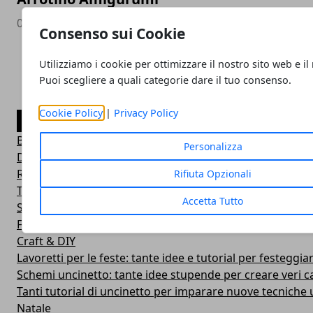
07/08/2020
Consenso sui Cookie
Utilizziamo i cookie per ottimizzare il nostro sito web e il
Puoi scegliere a quali categorie dare il tuo consenso.
Cookie Policy
|
Privacy Policy
CATEGORIE
Blog
Personalizza
DIY & How To
Recensioni e test di prodotti da una mamma blogger
Rifiuta Opzionali
Tante idee per il fai da te, bricolage, decorazioni per la ca
Accetta Tutto
Schemi Amigurumi
Festa della mamma
Craft & DIY
Lavoretti per le feste: tante idee e tutorial per festeggiar
Schemi uncinetto: tante idee stupende per creare veri c
Tanti tutorial di uncinetto per imparare nuove tecniche u
Natale