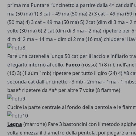
prima ma
Puntare l’uncinetto a partire dalla 4^ cat dall’
ma (50 ma)
1) 3 cat – 49 ma (50 ma)
2) 3 cat – 49 ma (50 
(50 ma)
4) 3 cat – 49 ma (50 ma)
5) 2cat (dim di 3 ma – 2 
volte (30 ma)
6) 2 cat (dim di 3 ma – 2 ma) ripetere per 6
dim di 2 ma – 14 ma – dim di 2 ma (16 ma)
chiudere il lav
Fare una catenella lunga 50 cat per il laccio e infilarlo tr
e legarlo intorno al collo.
Fuoco
(rosso)
1) 8 mb nell'ane
(16)
3) (1 aum 1mb) ripetere per tutto il giro (24)
4) *8 ca
seconda cat dall'uncinetto - 3 mb - 2mma – 1ma - 1 mbss
base* ripetere da *a* per altre 7 volte (8 fiamme)
Cucire la parte centrale al fondo della pentola e le fiam
Legna
(marrone)
Fare 3 bastoncini con il metodo spigh
volta e mezza il diametro della pentola, poi piegare a me