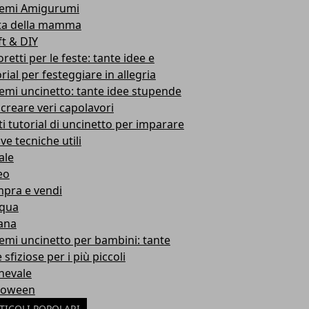
emi Amigurumi
ta della mamma
ft & DIY
retti per le feste: tante idee e
rial per festeggiare in allegria
emi uncinetto: tante idee stupende
 creare veri capolavori
ti tutorial di uncinetto per imparare
ve tecniche utili
ale
eo
pra e vendi
qua
ana
emi uncinetto per bambini: tante
 sfiziose per i più piccoli
nevale
loween
TICOLI POPOLARI