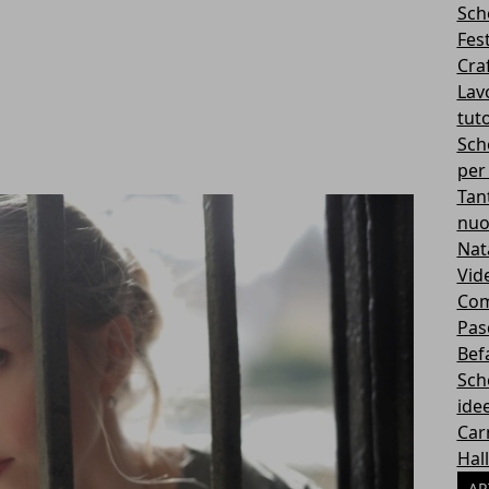
Sch
Fes
Cra
Lavo
tuto
Sch
per
Tan
nuo
Nat
Vid
Com
Pas
Bef
Sch
idee
Car
Hal
AR