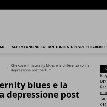
MI
SCHEMI UNCINETTO: TANTE IDEE STUPENDE PER CREARE
Che cos'è il maternity blues e la differenza con la
CA
depressione post partum
Blo
DIY
ernity blues e la
Rec
la depressione post
mam
Tant
deco