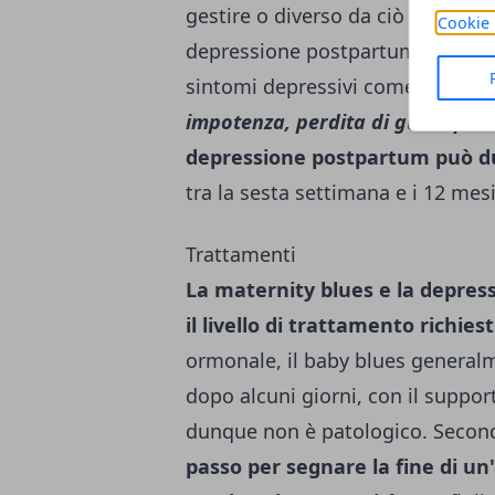
gestire o diverso da ciò che imm
Cookie 
depressione postpartum . Questa
sintomi depressivi come
grande 
impotenza, perdita di gusto per la
depressione postpartum può du
tra la sesta settimana e i 12 mes
Trattamenti
La maternity blues e la depres
il livello di trattamento richiest
ormonale, il baby blues general
dopo alcuni giorni, con il suppor
dunque non è patologico. Secondo
passo per segnare la fine di un'