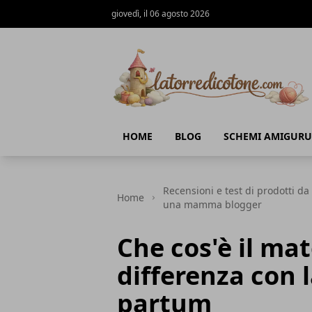
giovedì, il 06 agosto 2026
La Torre di Cotone
HOME
BLOG
SCHEMI AMIGURU
Recensioni e test di prodotti da
Home
una mamma blogger
Che cos'è il mat
differenza con 
partum