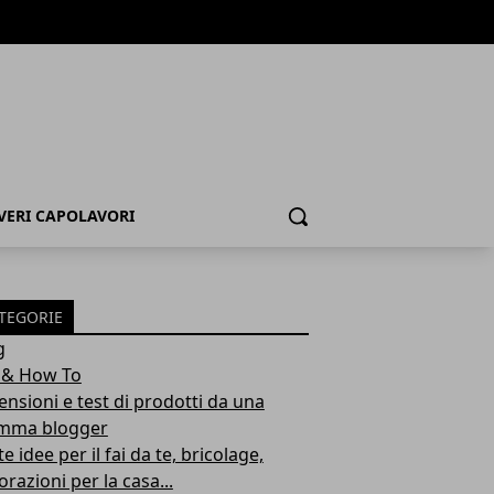
 VERI CAPOLAVORI
Cerca
TEGORIE
g
 & How To
ensioni e test di prodotti da una
ma blogger
e idee per il fai da te, bricolage,
razioni per la casa...