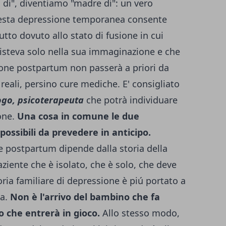
ia di", diventiamo "madre di": un vero
esta depressione temporanea consente
utto dovuto allo stato di fusione in cui
isteva solo nella sua immaginazione e che
ione postpartum non passerà a priori da
 reali, persino cure mediche. E' consigliato
ogo, psicoterapeuta
che potrà individuare
ione.
Una cosa in comune le due
possibili da prevedere in anticipo.
ne postpartum dipende dalla storia della
ziente che è isolato, che è solo, che deve
oria familiare di depressione è piú portato a
va.
Non è l'arrivo del bambino che fa
 che entrerà in gioco.
Allo stesso modo,