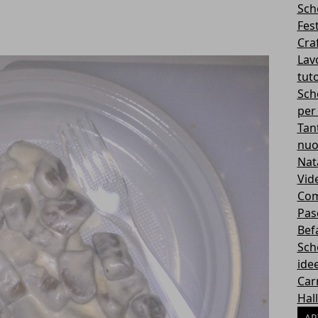
Sch
Fes
Cra
Lavo
tuto
Sch
per
Tan
nuo
Nat
Vid
Com
Pas
Bef
Sch
idee
Car
Hal
AR