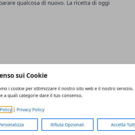
parare qualcosa di nuovo. La ricetta di oggi
o
enso sui Cookie
amo i cookie per ottimizzare il nostro sito web e il nostro servizio.
re a quali categorie dare il tuo consenso.
Policy
|
Privacy Policy
Personalizza
Rifiuta Opzionali
Accetta Tut