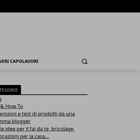
 VERI CAPOLAVORI
Cerca
TEGORIE
g
 & How To
ensioni e test di prodotti da una
ma blogger
e idee per il fai da te, bricolage,
razioni per la casa...