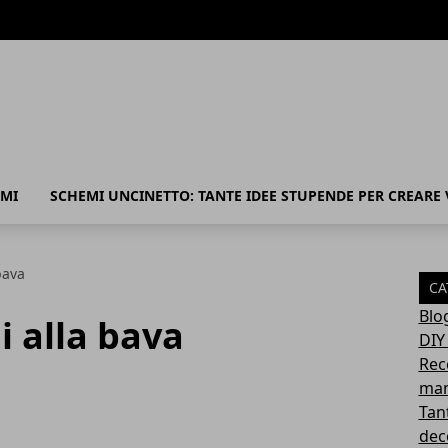
MI
SCHEMI UNCINETTO: TANTE IDEE STUPENDE PER CREARE
bava
CA
Blo
i alla bava
DIY
Rec
mam
Tant
deco