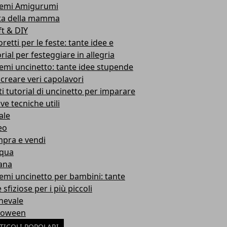
emi Amigurumi
ta della mamma
ft & DIY
retti per le feste: tante idee e
rial per festeggiare in allegria
emi uncinetto: tante idee stupende
 creare veri capolavori
ti tutorial di uncinetto per imparare
ve tecniche utili
ale
eo
pra e vendi
qua
ana
emi uncinetto per bambini: tante
 sfiziose per i più piccoli
nevale
loween
TICOLI POPOLARI