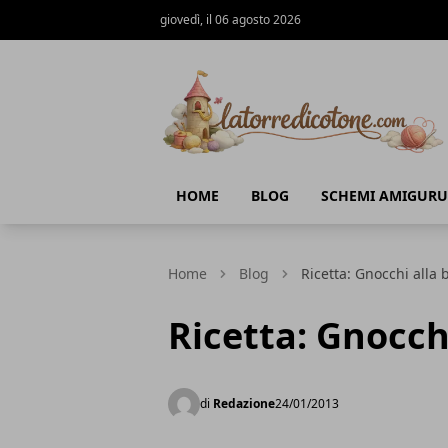
giovedì, il 06 agosto 2026
La Torre di Cotone
HOME
BLOG
SCHEMI AMIGURU
Home
Blog
Ricetta: Gnocchi alla 
Ricetta: Gnocch
di
Redazione
24/01/2013