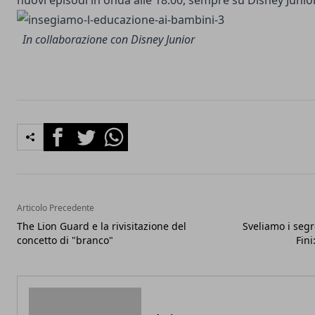
nuovi episodi in onda alle 18:00, sempre su Disney Junio
In collaborazione con Disney Junior
Facebook
Twitter
Whatsapp
Articolo Precedente
The Lion Guard e la rivisitazione del
Sveliamo i segr
concetto di "branco"
Fini