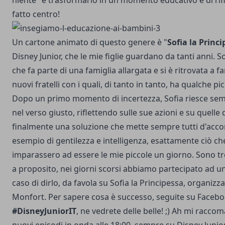
niente" e trasformarlo in un momento educativo e di ri
fatto centro!
Un cartone animato di questo genere è "
Sofia la Princ
Disney Junior, che le mie figlie guardano da tanti anni. 
che fa parte di una famiglia allargata e si è ritrovata a f
nuovi fratelli con i quali, di tanto in tanto, ha qualche pi
Dopo un primo momento di incertezza, Sofia riesce sem
nel verso giusto, riflettendo sulle sue azioni e su quelle 
finalmente una soluzione che mette sempre tutti d'acco
esempio di gentilezza e intelligenza, esattamente ciò c
imparassero ad essere le mie piccole un giorno. Sono tr
a proposito, nei giorni scorsi abbiamo partecipato ad un
caso di dirlo, da favola su Sofia la Principessa, organizz
Monfort. Per sapere cosa è successo, seguite su Facebo
#DisneyJuniorIT
, ne vedrete delle belle! ;) Ah mi racco