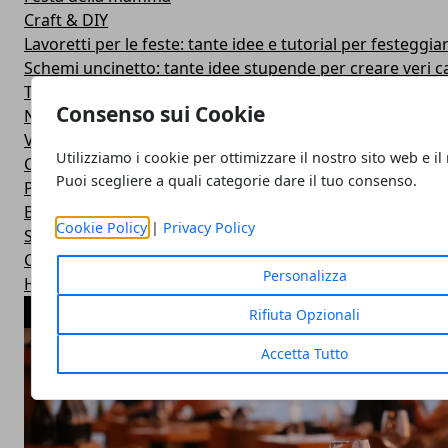
Craft & DIY
Lavoretti per le feste: tante idee e tutorial per festeggiar
Schemi uncinetto: tante idee stupende per creare veri c
Tanti tutorial di uncinetto per imparare nuove tecniche u
Consenso sui Cookie
Natale
Video
Utilizziamo i cookie per ottimizzare il nostro sito web e il
Compra e vendi
Puoi scegliere a quali categorie dare il tuo consenso.
Pasqua
Befana
Cookie Policy
|
Privacy Policy
Schemi uncinetto per bambini: tante idee sfiziose per i p
Carnevale
Personalizza
Halloween
ARTICOLI POPOLARI
Rifiuta Opzionali
Accetta Tutto