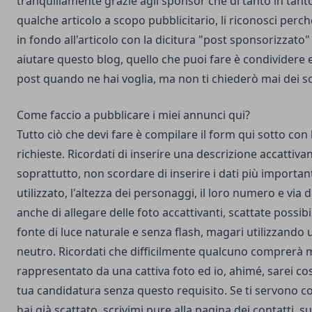
tranquillamente grazie agli sponsor che di tanto in ta
qualche articolo a scopo pubblicitario, li riconosci perc
in fondo all'articolo con la dicitura "post sponsorizzato" o
aiutare questo blog, quello che puoi fare è condivider
post quando ne hai voglia, ma non ti chiederò mai dei sol
Come faccio a pubblicare i miei annunci qui?
Tutto ciò che devi fare è compilare il form qui sotto con
richieste. Ricordati di inserire una descrizione accattiva
soprattutto, non scordare di inserire i dati più importanti
utilizzato, l'altezza dei personaggi, il loro numero e via 
anche di allegare delle foto accattivanti, scattate possi
fonte di luce naturale e senza flash, magari utilizzando
neutro. Ricordati che difficilmente qualcuno comprerà 
rappresentato da una cattiva foto ed io, ahimé, sarei cost
tua candidatura senza questo requisito. Se ti servono con
hai già scattato, scrivimi pure alla pagina dei contatti, s