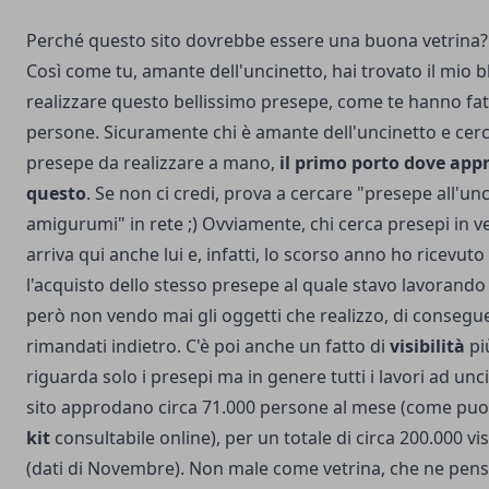
Perché questo sito dovrebbe essere una buona vetrina?
Così come tu, amante dell'uncinetto, hai trovato il mio b
realizzare questo bellissimo presepe, come te hanno fatt
persone. Sicuramente chi è amante dell'uncinetto e cerc
presepe da realizzare a mano,
il primo porto dove app
questo
. Se non ci credi, prova a cercare "presepe all'un
amigurumi" in rete ;) Ovviamente, chi cerca presepi in v
arriva qui anche lui e, infatti, lo scorso anno ho ricevuto
l'acquisto dello stesso presepe al quale stavo lavorando 
però non vendo mai gli oggetti che realizzo, di consegu
rimandati indietro. C'è poi anche un fatto di
visibilità
pi
riguarda solo i presepi ma in genere tutti i lavori ad unc
sito approdano circa 71.000 persone al mese (come puoi
kit
consultabile online), per un totale di circa 200.000 vi
(dati di Novembre). Non male come vetrina, che ne pens