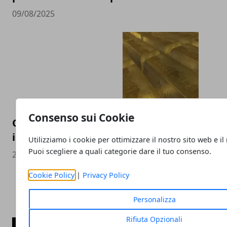
09/08/2025
Consenso sui Cookie
Oro: perché è considerato un bene dal val
inestimabile?
Utilizziamo i cookie per ottimizzare il nostro sito web e il
Puoi scegliere a quali categorie dare il tuo consenso.
29/11/2020
Cookie Policy
|
Privacy Policy
Personalizza
Rifiuta Opzionali
CATEGORIE