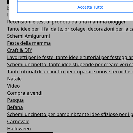
Blog
Accetta Tutto
DIY & How To
Recensioni e test di prodotti da una mamma blogger
Tante idee per il fai da te, bricolage, decorazioni per la ca
Schemi Amigurumi
Festa della mamma
Craft & DIY
Lavoretti per le feste: tante idee e tutorial per festeggiar
Schemi uncinetto: tante idee stupende per creare veri c
Tanti tutorial di uncinetto per imparare nuove tecniche u
Natale
Video
Compra e vendi
Pasqua
Befana
Schemi uncinetto per bambini: tante idee sfiziose per i p
Carnevale
Halloween