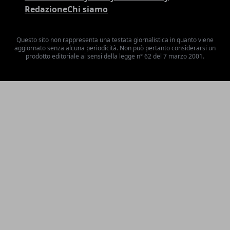
Redazione
Chi siamo
Questo sito non rappresenta una testata giornalistica in quanto viene
aggiornato senza alcuna periodicità. Non può pertanto considerarsi un
prodotto editoriale ai sensi della legge n° 62 del 7 marzo 2001.