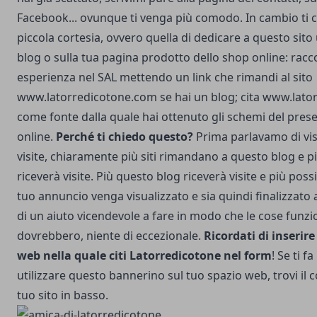
Facebook... ovunque ti venga più comodo. In cambio ti 
piccola cortesia, ovvero quella di dedicare a questo sito
blog o sulla tua pagina prodotto dello shop online: racc
esperienza nel SAL mettendo un link che rimandi al sito
www.latorredicotone.com se hai un blog; cita www.lat
come fonte dalla quale hai ottenuto gli schemi del pres
online.
Perché ti chiedo questo?
Prima parlavamo di visi
visite, chiaramente più siti rimandano a questo blog e p
riceverà visite. Più questo blog riceverà visite e più possib
tuo annuncio venga visualizzato e sia quindi finalizzato al
di un aiuto vicendevole a fare in modo che le cose funz
dovrebbero, niente di eccezionale.
Ricordati di inserire
web nella quale citi Latorredicotone nel form
! Se ti f
utilizzare questo bannerino sul tuo spazio web, trovi il c
tuo sito in basso.