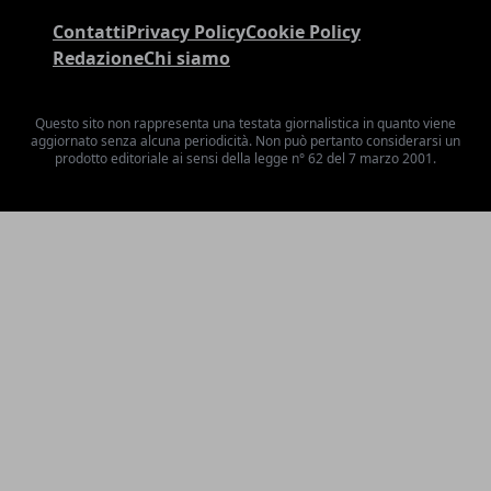
Contatti
Privacy Policy
Cookie Policy
Redazione
Chi siamo
Questo sito non rappresenta una testata giornalistica in quanto viene
aggiornato senza alcuna periodicità. Non può pertanto considerarsi un
prodotto editoriale ai sensi della legge n° 62 del 7 marzo 2001.