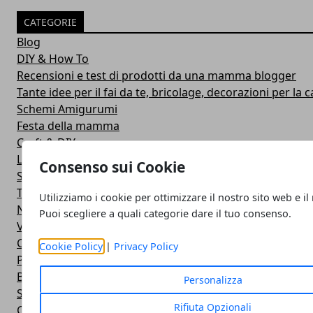
CATEGORIE
Blog
DIY & How To
Recensioni e test di prodotti da una mamma blogger
Tante idee per il fai da te, bricolage, decorazioni per la ca
Schemi Amigurumi
Festa della mamma
Craft & DIY
Lavoretti per le feste: tante idee e tutorial per festeggiar
Consenso sui Cookie
Schemi uncinetto: tante idee stupende per creare veri c
Tanti tutorial di uncinetto per imparare nuove tecniche u
Utilizziamo i cookie per ottimizzare il nostro sito web e il
Natale
Puoi scegliere a quali categorie dare il tuo consenso.
Video
Compra e vendi
Cookie Policy
|
Privacy Policy
Pasqua
Befana
Personalizza
Schemi uncinetto per bambini: tante idee sfiziose per i p
Rifiuta Opzionali
Carnevale