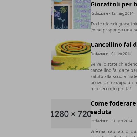
Giocattoli per 
Redazione
- 12 mag 2014
Tra le idee di giocattol
ve ne propongo una per 
Cancellino fai d
Redazione
- 04 feb 2014
Se ve lo state chiedend
cancellino fai da te pe
saluto alla scuola mat
arriveranno dopo un ri
mia secondogenita!
Come foderare u
seduta
Redazione
- 31 gen 2014
Vi è mai capitato di g