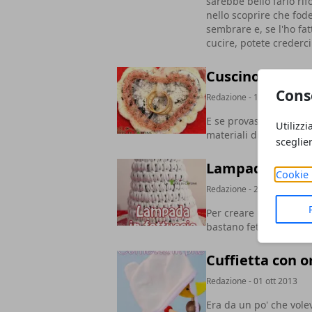
sarebbe bello farlo rif
nello scoprire che fod
sembrare e, se l'ho fa
cucire, potete crederci
Cuscino porta fe
Cons
Redazione
- 15 gen 2014
E se provassi a realiz
Utilizzi
materiali di riciclo e
sceglie
Lampada in fett
Cookie 
Redazione
- 20 dic 2013
Per creare una spettaco
bastano fettuccia, un 
Cuffietta con o
Redazione
- 01 ott 2013
Era da un po' che vole