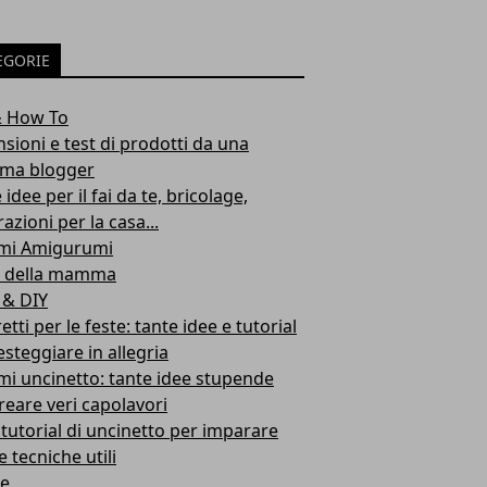
EGORIE
& How To
sioni e test di prodotti da una
a blogger
 idee per il fai da te, bricolage,
azioni per la casa...
mi Amigurumi
a della mamma
 & DIY
etti per le feste: tante idee e tutorial
esteggiare in allegria
i uncinetto: tante idee stupende
reare veri capolavori
 tutorial di uncinetto per imparare
 tecniche utili
le