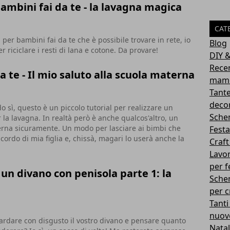
bambini fai da te - la lavagna magica
CAT
i per bambini fai da te che è possibile trovare in rete, io
Blog
riciclare i resti di lana e cotone. Da provare!
DIY 
Recen
a te - Il mio saluto alla scuola materna
mamm
Tante
decor
o sì, questo è un piccolo tutorial per realizzare un
Sche
r la lavagna. In realtà però è anche qualcos'altro, un
erna sicuramente. Un modo per lasciare ai bimbi che
Fest
cordo di mia figlia e, chissà, magari lo userà anche la
Craft
Lavor
per f
n divano con penisola parte 1: la
Schem
per c
Tanti
nuove
uardare con disgusto il vostro divano e pensare quanto
Nata