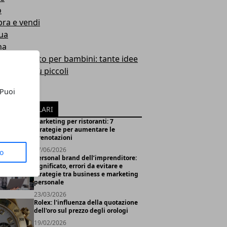
o
ra e vendi
ua
na
i uncinetto per bambini: tante idee
ose per i più piccoli
evale
 Puoi
oween
ICOLI POPOLARI
Marketing per ristoranti: 7
strategie per aumentare le
prenotazioni
17/06/2026
to
Personal brand dell’imprenditore:
significato, errori da evitare e
strategie tra business e marketing
personale
23/03/2026
Rolex: l'influenza della quotazione
dell'oro sul prezzo degli orologi
19/02/2026