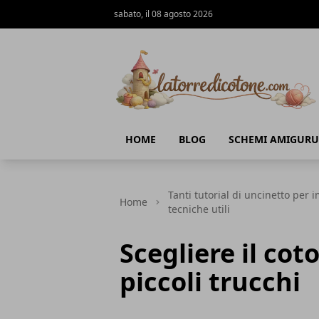
sabato, il 08 agosto 2026
La Torre di Cotone
HOME
BLOG
SCHEMI AMIGURU
Tanti tutorial di uncinetto per
Home
tecniche utili
Scegliere il cot
piccoli trucchi