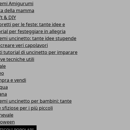
emi Amigurumi
ta della mamma
ft & DIY
retti per le feste: tante idee e
rial per festeggiare in allegria
emi uncinetto: tante idee stupende
 creare veri capolavori
ti tutorial di uncinetto per imparare
ve tecniche utili
ale
eo
pra e vendi
qua
ana
emi uncinetto per bambini: tante
 sfiziose per i più piccoli
nevale
loween
TICOLI POPOLARI