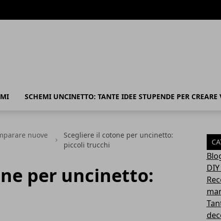
MI
SCHEMI UNCINETTO: TANTE IDEE STUPENDE PER CREARE
 imparare nuove
Scegliere il cotone per uncinetto:
CA
piccoli trucchi
Blo
DIY
one per uncinetto:
Rec
mam
Tant
deco