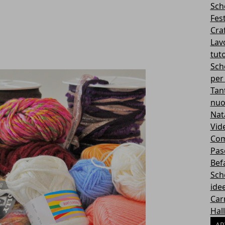
Sch
Fes
Cra
Lavo
tuto
Sch
per
Tan
nuo
Nat
Vid
Com
Pas
Bef
Sch
idee
Car
Hal
AR