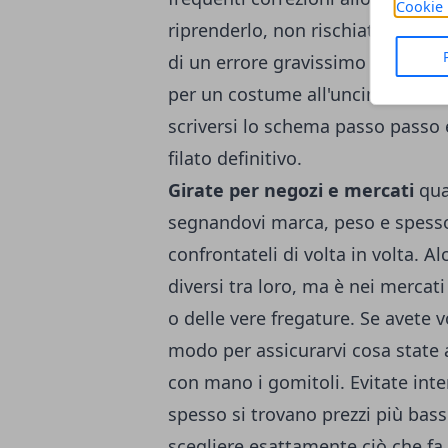
Cookie 
riprenderlo, non rischiate di rovi
di un errore gravissimo che ho c
per un costume all'uncinetto bian
scriversi lo schema passo passo e 
filato definitivo.
Girate per negozi e mercati
qua
segnandovi marca, peso e spessore
confrontateli di volta in volta. 
diversi tra loro, ma è nei mercat
o delle vere fregature. Se avete v
modo per assicurarvi cosa state 
con mano i gomitoli. Evitate inte
spesso si trovano prezzi più bass
scegliere esattamente ciò che fa 