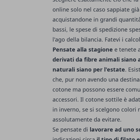
online solo nel caso sappiate già 
acquistandone in grandi quantità
bassi, le spese di spedizione sp
l'ago della bilancia. Fatevi i calc
Pensate alla stagione
e tenete 
derivati da fibre animali siano a
naturali siano per l'estate
. Esis
che, pur non avendo una destinaz
cotone ma possono essere comun
accessori. Il cotone sottile è ada
in inverno, se si scelgono colori
assolutamente da evitare.
Se pensate di
lavorare ad uno 
indicazioni circa
il tipo di filato