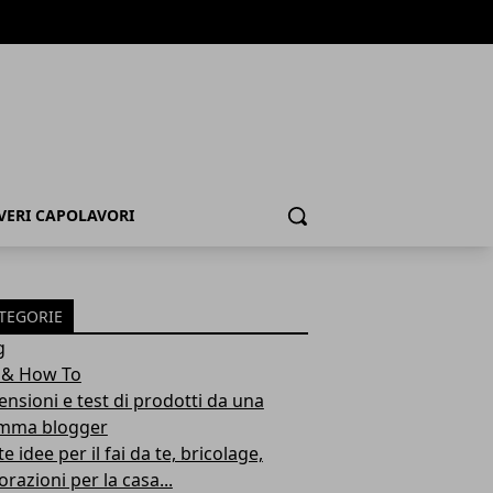
 VERI CAPOLAVORI
Cerca
TEGORIE
g
 & How To
ensioni e test di prodotti da una
ma blogger
e idee per il fai da te, bricolage,
razioni per la casa...