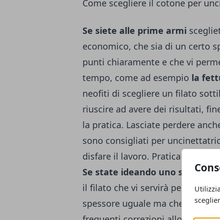
Come scegliere il cotone per unc
Se siete alle prime armi
sceglie
economico, che sia di un certo s
punti chiaramente e che vi perme
tempo, come ad esempio
la fet
neofiti di scegliere un filato sot
riuscire ad avere dei risultati, 
la pratica. Lasciate perdere anche
sono consigliati per uncinettatri
disfare il lavoro. Pratica che, con
Cons
Se state
ideando uno schema
t
il filato che vi servirà per il vos
Utilizzi
sceglie
spessore uguale ma che sia meno
frequenti correzioni allo schema e