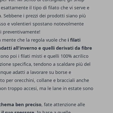
esattamente il tipo di filato che vi serve e
. Sebbene i prezzi dei prodotti siano più
esso e volentieri spostano notevolmente
oli preventivamente!
a mente che la regola vuole che
i filati
datti all'inverno e quelli derivati da fibre
tono poi i filati misti e quelli 100% acrilico
ione specifica, tendono a scaldare più del
que adatti a lavorare su borse e
tto per orecchini, collane e bracciali anche
 non troppo accesi, ma le lane in estate sono
schema ben preciso
, fate attenzione alle
 e il suo spessore
. In base a quelle