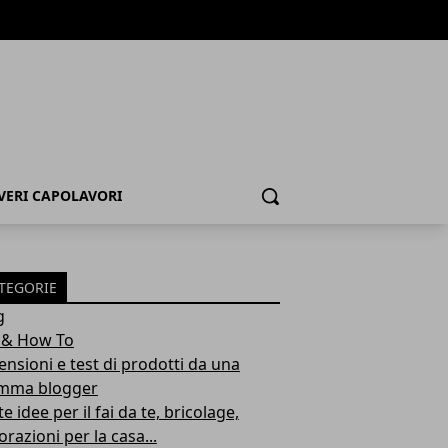
 VERI CAPOLAVORI
Cerca
TEGORIE
g
 & How To
ensioni e test di prodotti da una
ma blogger
e idee per il fai da te, bricolage,
razioni per la casa...