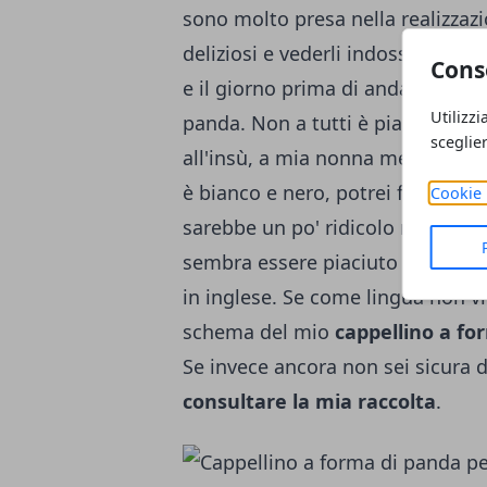
sono molto presa nella realizzazi
deliziosi e vederli indossare mi m
Cons
e il giorno prima di andarla a tr
Utilizzi
panda
. Non a tutti è piaciuto, a
sceglie
all'insù, a mia nonna metteva tri
è bianco e nero, potrei farlo azz
Cookie 
sarebbe un po' ridicolo non trovi?
sembra essere piaciuto e questo 
in inglese. Se come lingua non vi
schema del mio
cappellino a fo
Se invece ancora non sei sicura d
consultare la mia raccolta
.