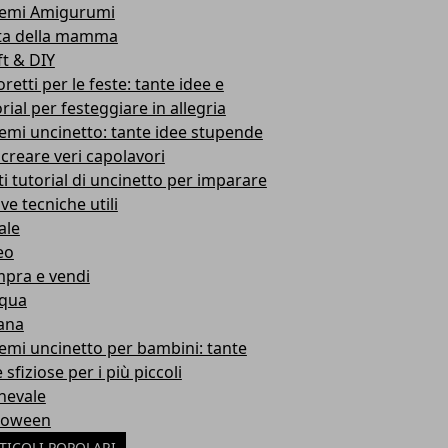
emi Amigurumi
ta della mamma
ft & DIY
retti per le feste: tante idee e
rial per festeggiare in allegria
emi uncinetto: tante idee stupende
 creare veri capolavori
ti tutorial di uncinetto per imparare
ve tecniche utili
ale
eo
pra e vendi
qua
ana
emi uncinetto per bambini: tante
 sfiziose per i più piccoli
nevale
loween
TICOLI POPOLARI