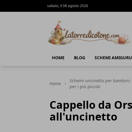
sabato, il 08 agosto 2026
La Torre di Cotone
HOME
BLOG
SCHEMI AMIGURU
Schemi uncinetto per bambini: t
Home
per i più piccoli
Cappello da Or
all'uncinetto