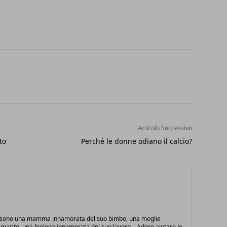
Articolo Successivo
to
Perché le donne odiano il calcio?
e sono una mamma innamorata del suo bimbo, una moglie
marito, una biologa innamorata del suo lavoro... Adoro aiutare le