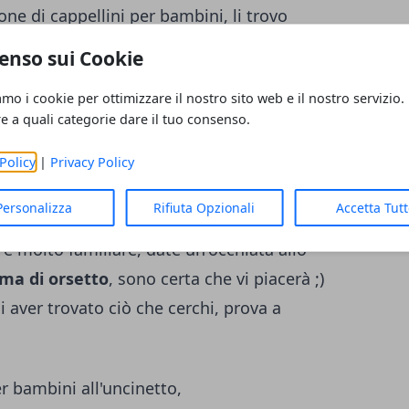
one di cappellini per bambini, li trovo
ette tanta allegria, così ne ho approfittato
enso sui Cookie
ovare
ho confezionato questo a forma di
amo i cookie per ottimizzare il nostro sito web e il nostro servizio.
 mia madre non piacevano gli occhietti
re a quali categorie dare il tuo consenso.
stezza il colore utilizzato (nonna, un panda
urro e giallo se ne esistesse uno, ma
Policy
|
Privacy Policy
) ma alla fine al destinatario del regalo
Personalizza
Rifiuta Opzionali
Accetta Tut
è ciò che conta! Lo schema del cappellino è
 è molto familiare, date un'occhiata allo
rma di orsetto
, sono certa che vi piacerà ;)
i aver trovato ciò che cerchi, prova a