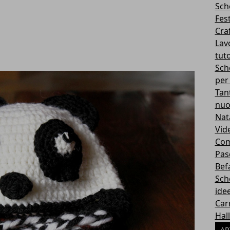
Sch
Fes
Cra
Lavo
tuto
Sch
per
Tan
nuo
Nat
Vid
Com
Pas
Bef
Sch
idee
Car
Hal
AR