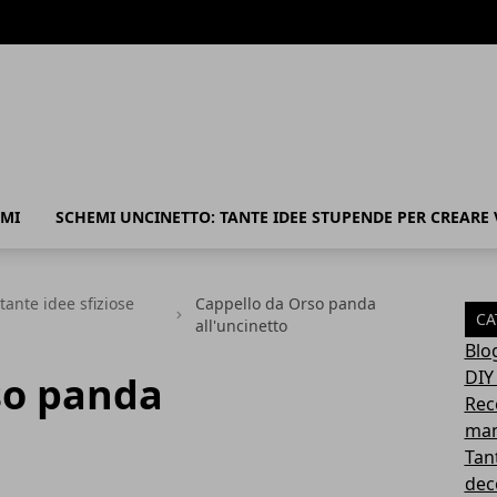
MI
SCHEMI UNCINETTO: TANTE IDEE STUPENDE PER CREARE
ante idee sfiziose
Cappello da Orso panda
CA
all'uncinetto
Blo
DIY
so panda
Rec
mam
Tant
deco