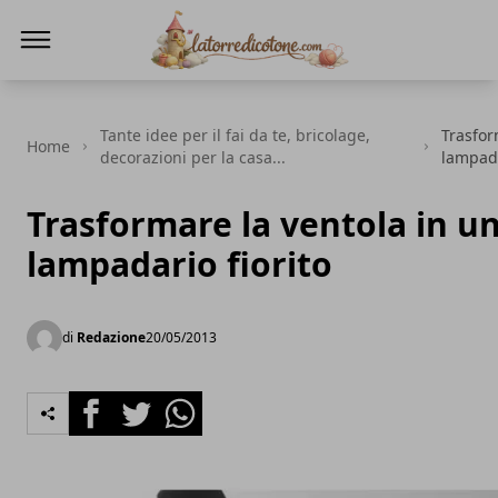
La Torre di Cotone
Tante idee per il fai da te, bricolage,
Trasfor
Home
decorazioni per la casa...
lampada
Trasformare la ventola in u
lampadario fiorito
di
Redazione
20/05/2013
Facebook
Twitter
Whatsapp