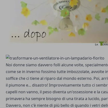
Noi donne siamo davvero folli alcune volte, specialment
come se in inverno fossimo tutte imbozzolate, avvolte 
soffice che ci tiene al riparo dal mondo esterno. Poi, arr
il piumone e... disastro! Improvvisamente tutto ci sembra
capelli non vanno, il peso diventa un'ossessione e la casa
primavera ha sempre bisogno di una tirata a lucido, part
Davvero, non c'è niente di più bello di quando i vetri del