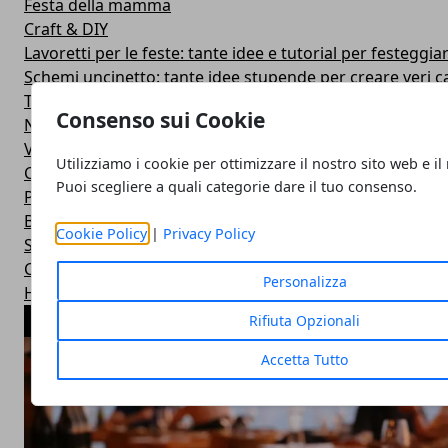
Festa della mamma
Craft & DIY
Lavoretti per le feste: tante idee e tutorial per festeggiar
Schemi uncinetto: tante idee stupende per creare veri c
Tanti tutorial di uncinetto per imparare nuove tecniche u
Consenso sui Cookie
Natale
Video
Utilizziamo i cookie per ottimizzare il nostro sito web e il
Compra e vendi
Puoi scegliere a quali categorie dare il tuo consenso.
Pasqua
Befana
Cookie Policy
|
Privacy Policy
Schemi uncinetto per bambini: tante idee sfiziose per i p
Carnevale
Personalizza
Halloween
Rifiuta Opzionali
ARTICOLI POPOLARI
Accetta Tutto