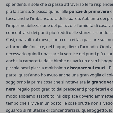
splendenti, il sole che ci passa attraverso le fa risplend
più la stanza. Si passa quindi alle
pulizie di primavera
e
tocca anche l'imbiancatura delle pareti. Abbiamo dei pr
l'impermeabilizzazione del palazzo e l'umidità di casa v
concentrarsi dei punti più freddi delle stanze creando 
Così, una volta al mese, sono costretta a passare sui mu
attorno alle finestre, nel bagno, dietro l'armadio. Ogni 
necessario quindi ripassare la vernice nei punti più usur
anche la cameretta delle bimbe ne avrà un gran bisogno
piccole pesti piaccia moltissimo
disegnare sui muri
... 
parte, quest'anno ho avuto anche una gran voglia di col
soggiorno la prima cosa che si notava era
la grande ven
nera
, regalo poco gradito dai precedenti proprietari e c
modo abbiamo assorbito. Mi dispiace doverlo ammetter
tempo che si vive in un posto, le cose brutte non si ved
sguardo si rifiutasse di concentrarsi su quell'oggetto, lo 