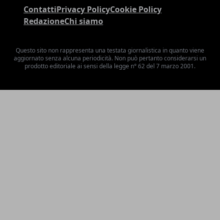
Contatti
Privacy Policy
Cookie Policy
Redazione
Chi siamo
Questo sito non rappresenta una testata giornalistica in quanto viene
aggiornato senza alcuna periodicità. Non può pertanto considerarsi un
prodotto editoriale ai sensi della legge n° 62 del 7 marzo 2001.