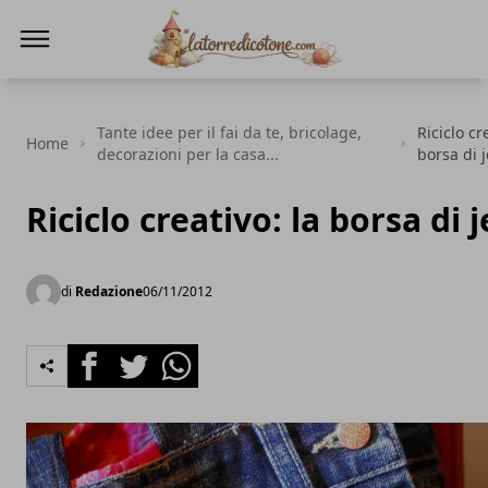
La Torre di Cotone
Tante idee per il fai da te, bricolage,
Riciclo cr
Home
decorazioni per la casa...
borsa di 
Riciclo creativo: la borsa di 
di
Redazione
06/11/2012
Facebook
Twitter
Whatsapp