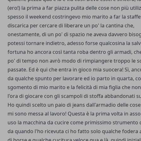
(ero!) la prima a far piazza pulita delle cose non più utiliz
spesso il weekend costringevo mio marito a far la staffe
discarica per cercare di liberare un po' la cantina che,
onestamente, di un po' di spazio ne aveva davvero bis
potessi tornare indietro, adesso forse qualcosina la salv
fortuna ho ancora così tanta roba dentro gli armadi, ch
po' di tempo non avrò modo di rimpiangere troppo le sc
passate.
Ed è qui che entra in gioco mia suocera! Sì, anc
da qualche spunto per lavorare ed io parto in quarta, c
sgomento di mio marito e la felicità di mia figlia che no
l'ora di giocare con gli scampoli di stoffa abbandonati sul
Ho quindi scelto un paio di jeans dall'armadio delle cose
mi sono messa al lavoro! Questa è la prima volta in asso
uso la macchina da cucire come primissimo strumento d
da quando l'ho ricevuta ci ho fatto solo qualche fodera 
di borse e qualche cucitura veloce qua e là, quindi inizi