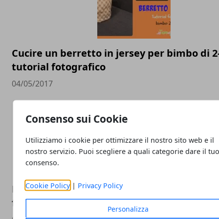
Cucire un berretto in jersey per bimbo di 2-
tutorial fotografico
04/05/2017
Consenso sui Cookie
Utilizziamo i cookie per ottimizzare il nostro sito web e il
nostro servizio. Puoi scegliere a quali categorie dare il tu
consenso.
Cookie Policy
|
Privacy Policy
Porta pannolini da borsa fai da te - tutorial
fotografico
Personalizza